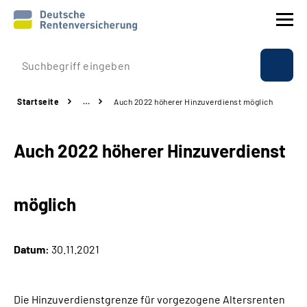
Prävention
Startseite
…
Auch 2022 höherer Hinzuverdienst möglich
Reha
Auch 2022 höherer Hinzuverdienst
Rente
Beratung & Kontakt
möglich
Experten
Datum:
30.11.2021
Über uns & Presse
Die Hinzuverdienstgrenze für vorgezogene Altersrenten
Online-Services