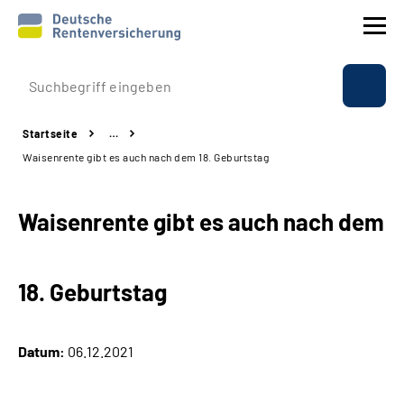
Prävention
Startseite
…
Reha
Waisenrente gibt es auch nach dem 18. Geburtstag
Rente
Waisenrente gibt es auch nach dem
Beratung & Kontakt
18. Geburtstag
Experten
Über uns & Presse
Datum:
06.12.2021
Online-Services