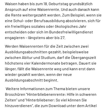
Waisen haben bis zum 18. Geburtstag grundsätzlich
Anspruch auf eine Waisenrente. Und auch danach kann
Suche
die Rente weitergezahlt werden. Zum Beispiel, wenn sie
eine Schul- oder Berufsausbildung absolvieren, sich für
Language
ein freiwilliges soziales oder ökologisches Jahr
entscheiden oder sich im Bundesfreiwilligendienst
engagieren – längstens aber bis 27.
Inhalte in Gebärdensprache (DGS)
Werden Waisenrenten für die Zeit zwischen zwei
Leichte Sprache
Ausbildungsabschnitten gezahlt, beispielsweise
zwischen Abitur und Studium, darf die Übergangszeit
höchstens vier Kalendermonate betragen. Dauert sie
länger, fällt die Waisenrente weg und kann erst dann
Mein Kundenportal
wieder gezahlt werden, wenn der neue
Ausbildungsabschnitt beginnt.
Weitere Informationen zum Thema bieten unsere
Broschüren "
Hinterbliebenenrente: Hilfe in schweren
Zeiten" und "Hinterbliebener: So viel können Sie
hinzuverdienen", die zum Download unter dem Artikel