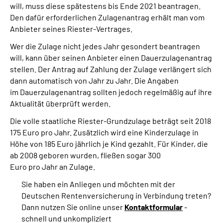
will, muss diese spätestens bis Ende 2021 beantragen.
Den dafür erforderlichen Zulagenantrag erhält man vom
Suche
Anbieter seines Riester-Vertrages.
Wer die Zulage nicht jedes Jahr gesondert beantragen
Language
will, kann über seinen Anbieter einen Dauerzulagenantrag
stellen. Der Antrag auf Zahlung der Zulage verlängert sich
Inhalte in Gebärdensprache (DGS)
dann automatisch von Jahr zu Jahr. Die Angaben
im Dauerzulagenantrag sollten jedoch regelmäßig auf ihre
Aktualität überprüft werden.
Leichte Sprache
Die volle staatliche Riester-Grundzulage beträgt seit 2018
175 Euro pro Jahr. Zusätzlich wird eine Kinderzulage in
Höhe von 185 Euro jährlich je Kind gezahlt. Für Kinder, die
Mein Kundenportal
ab 2008 geboren wurden, fließen sogar 300
Euro pro Jahr an Zulage.
Sie haben ein Anliegen und möchten mit der
Deutschen Rentenversicherung in Verbindung treten?
Dann nutzen Sie online unser
Kontaktformular
-
schnell und unkompliziert