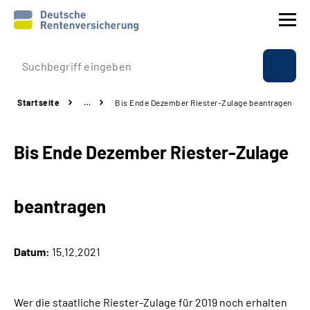
Prävention
Startseite
…
Bis Ende Dezember Riester-Zulage beantragen
Reha
Bis Ende Dezember Riester-Zulage
Rente
Beratung & Kontakt
beantragen
Experten
Datum:
15.12.2021
Über uns & Presse
Wer die staatliche Riester-Zulage für 2019 noch erhalten
Online-Services