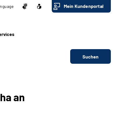
Mein Kundenportal
nguage
ervices
Suchen
eha an