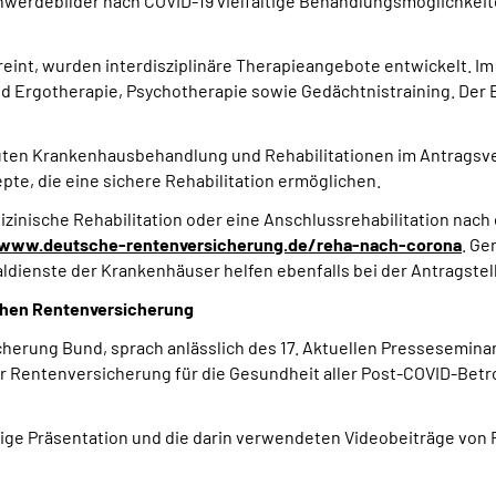
hwerdebilder nach COVID-19 vielfältige Behandlungsmöglichkei
reint, wurden interdisziplinäre Therapieangebote entwickelt.
nd Ergotherapie, Psychotherapie sowie Gedächtnistraining. Der
kuten Krankenhausbehandlung und Rehabilitationen im Antragsv
te, die eine sichere Rehabilitation ermöglichen.
izinische Rehabilitation oder eine Anschlussrehabilitation nach
www.deutsche-rentenversicherung.de/reha-nach-corona
. Ge
dienste der Krankenhäuser helfen ebenfalls bei der Antragstell
schen Rentenversicherung
cherung Bund, sprach anlässlich des 17. Aktuellen Pressesemin
er
Rentenversicherung für die Gesundheit aller Post-
COVID-Betr
ige Präsentation und die darin verwendeten Videobeiträge von