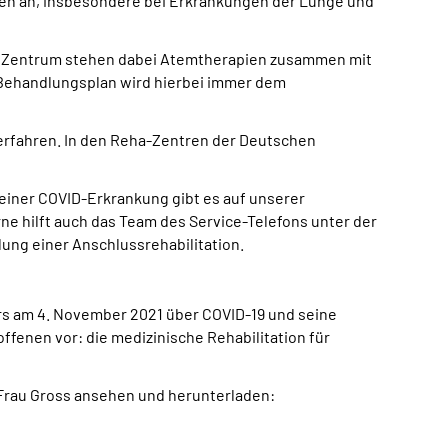
ten an, insbesondere bei Erkrankungen der Lunge und
 Im Zentrum stehen dabei Atemtherapien zusammen mit
 Behandlungsplan wird hierbei immer dem
erfahren. In den Reha-Zentren der Deutschen
 einer COVID-Erkrankung gibt es auf unserer
rne hilft auch das Team des Service-Telefons unter der
ung einer Anschlussrehabilitation.
ars am 4. November 2021 über COVID-19 und seine
offenen vor:
die medizinische Rehabilitation für
 Frau Gross ansehen und herunterladen: