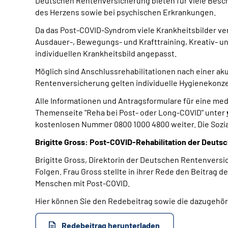
Deutschen Rentenversicherung bieten für viele Besc
des Herzens sowie bei psychischen Erkrankungen.
Da das Post-COVID-Syndrom viele Krankheitsbilder ve
Ausdauer-, Bewegungs- und Krafttraining, Kreativ- u
individuellen Krankheitsbild angepasst.
Möglich sind Anschlussrehabilitationen nach einer a
Rentenversicherung gelten individuelle Hygienekonzep
Alle Informationen und Antragsformulare für eine med
Themenseite "Reha bei Post- oder Long-COVID" unter
kostenlosen Nummer 0800 1000 4800 weiter. Die Sozial
Brigitte Gross: Post-COVID-Rehabilitation der Deut
Brigitte Gross, Direktorin der Deutschen Rentenversi
Folgen. Frau Gross stellte in ihrer Rede
den Beitrag d
Menschen mit
Post-COVID.
Hier können Sie den Redebeitrag sowie die dazugehör
Redebeitrag herunterladen