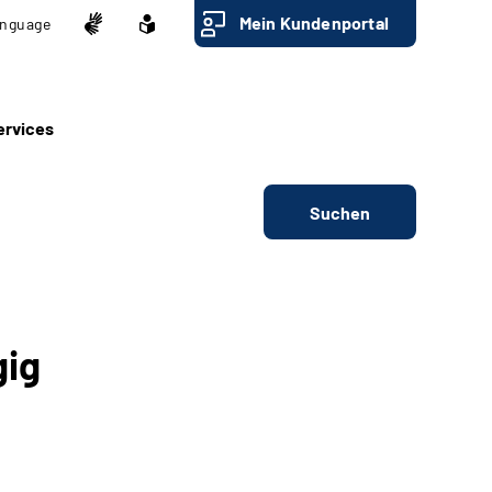
Mein Kundenportal
nguage
ervices
Suchen
gig