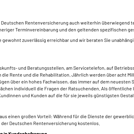
Deutschen Rentenversicherung auch weiterhin überwiegend tel
rheriger Terminvereinbarung und den geltenden spezifischen g
gewohnt zuverlässig erreichbar und wir beraten Sie unabhängig
skunfts- und Beratungsstellen, am Servicetelefon, auf Betrie
 die Rente und die Rehabilitation. Jährlich werden über acht M
ügen über ein hohes Fachwissen, das immer auf dem neuesten St
en individuell die Fragen der Ratsuchenden. Als öffentliche In
undinnen und Kunden auf die für sie jeweils günstigsten Gesta
aus einen großen Vorteil: Während für die Dienste der gewerbl
bei der Deutschen Rentenversicherung kostenlos.
ng in Kundenbefragung