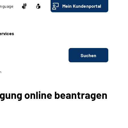
Mein Kundenportal
nguage
ervices
Suchen
n
igung online beantragen