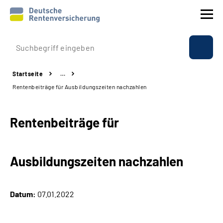
Prävention
Startseite
…
Reha
Rentenbeiträge für Ausbildungszeiten nachzahlen
Rente
Rentenbeiträge für
Beratung & Kontakt
Ausbildungszeiten nachzahlen
Experten
Über uns & Presse
Datum:
07.01.2022
Online-Services