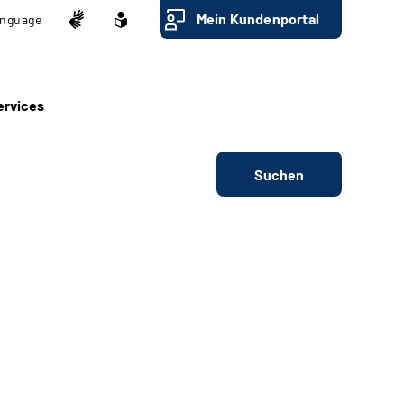
Mein Kundenportal
nguage
ervices
Suchen