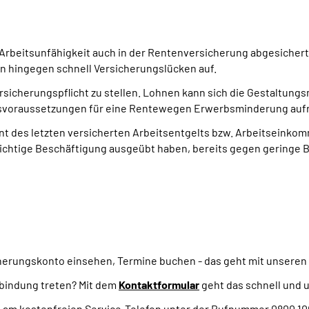
Arbeitsunfähigkeit auch in der Rentenversicherung abgesichert
en hingegen schnell Versicherungslücken auf.
rsicherungspflicht zu stellen. Lohnen kann sich die Gestaltung
hsvoraussetzungen für eine Rentewegen Erwerbsminderung aufrec
ozent des letzten versicherten Arbeitsentgelts bzw. Arbeitsein
lichtige Beschäftigung ausgeübt haben, bereits gegen geringe B
cherungskonto einsehen, Termine buchen - das geht mit unseren
rbindung treten? Mit dem
Kontaktformular
geht das schnell und 
e am kostenfreien Service-Telefon unter der Rufnummer 0800 1