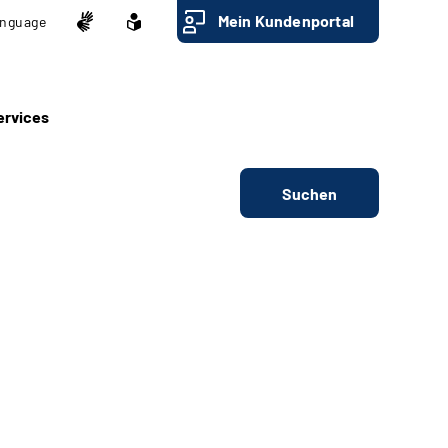
Mein Kundenportal
nguage
ervices
Suchen