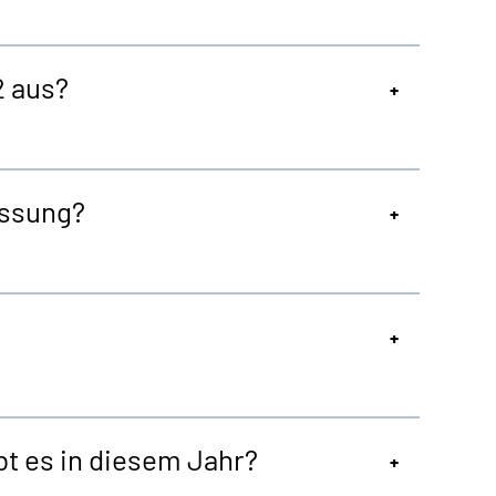
2 aus?
assung?
t es in diesem Jahr?