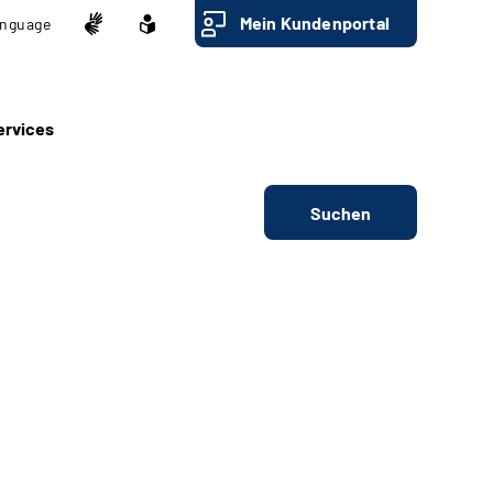
Mein Kundenportal
nguage
ervices
Suchen