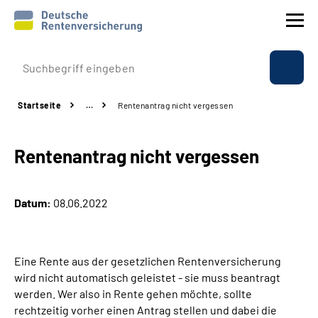
Prävention
Startseite
…
Rentenantrag nicht vergessen
Reha
Rentenantrag nicht vergessen
Rente
Beratung & Kontakt
Datum:
08.06.2022
Experten
Eine Rente aus der gesetzlichen Rentenversicherung
Über uns & Presse
wird nicht automatisch geleistet - sie muss beantragt
werden. Wer also in Rente gehen möchte, sollte
rechtzeitig vorher einen Antrag stellen und dabei die
Online-Services