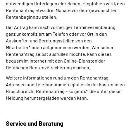
notwendigen Unterlagen einreichen. Empfohlen wird, den
Rentenantrag etwa drei Monate vor dem gewünschten
Suche
Rentenbeginn zu stellen.
Der Antrag kann nach vorheriger Terminvereinbarung
Language
ganz unkompliziert am Telefon oder vor Ort in den
Auskunfts- und Beratungsstellen von den
Inhalte in Gebärdensprache (DGS)
Mitarbeiter*innen aufgenommen werden. Wer seinen
Rentenantrag selbst ausfüllen möchte, kann dieses
bequem im Internet mit den Online-Diensten der
Leichte Sprache
Deutschen Rentenversicherung machen.
Weitere Informationen rund um den Rentenantrag,
Adressen und Telefonnummern gibt es in der kostenlosen
Mein Kundenportal
Broschüre „Ihr Rentenantrag – so geht´s“, die unter dieser
Meldung heruntergeladen werden kann.
Service und Beratung