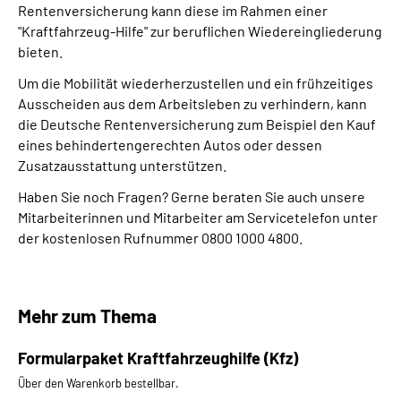
Rentenversicherung kann diese im Rahmen einer
"Kraftfahrzeug-Hilfe" zur beruflichen Wiedereingliederung
Suche
bieten.
Um die Mobilität wiederherzustellen und ein frühzeitiges
Language
Ausscheiden aus dem Arbeitsleben zu verhindern, kann
die Deutsche Rentenversicherung zum Beispiel den Kauf
Inhalte in Gebärdensprache (DGS)
eines behindertengerechten Autos oder dessen
Zusatzausstattung unterstützen.
Leichte Sprache
Haben Sie noch Fragen? Gerne beraten Sie auch unsere
Mitarbeiterinnen und Mitarbeiter am Servicetelefon unter
der kostenlosen Rufnummer 0800 1000 4800.
Mein Kundenportal
Mehr zum Thema
Formularpaket Kraftfahrzeughilfe (Kfz)
Über den Warenkorb bestellbar.