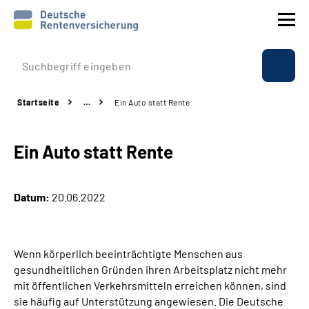
Prävention
Startseite
…
Ein Auto statt Rente
Reha
Ein Auto statt Rente
Rente
Beratung & Kontakt
Datum:
20.06.2022
Experten
Wenn körperlich beeinträchtigte Menschen aus
Über uns & Presse
gesundheitlichen Gründen ihren Arbeitsplatz nicht mehr
mit öffentlichen Verkehrsmitteln erreichen können, sind
sie häufig auf Unterstützung angewiesen. Die Deutsche
Online-Services