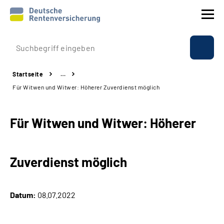
Prävention
Startseite
…
Reha
Für Witwen und Witwer: Höherer Zuverdienst möglich
Rente
Für Witwen und Witwer: Höherer
Beratung & Kontakt
Zuverdienst möglich
Experten
Über uns & Presse
Datum:
08.07.2022
Online-Services