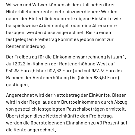
Witwen und Witwer können ab dem Juli neben ihrer
Hinterbliebenenrente mehr hinzuverdienen: Werden
Suche
neben der Hinterbliebenenrente eigene Einkünfte wie
beispielsweise Arbeitsentgelt oder eine Altersrente
Language
bezogen, werden diese angerechnet. Bis zu einem
festgelegten Freibetrag kommt es jedoch nicht zur
Rentenminderung.
Inhalte in Gebärdensprache (DGS)
Der Freibetrag für die Einkommensanrechnung ist zum 1.
Leichte Sprache
Juli 2022 im Rahmen der Rentenerhöhung West auf
950,93 Euro (bisher 902,62 Euro) und auf 937,73 Euro im
Rahmen der Rentenerhöhung Ost (bisher 883,61 Euro)
gestiegen.
Mein Kundenportal
Angerechnet wird der Nettobetrag der Einkünfte. Dieser
wird in der Regel aus dem Bruttoeinkommen durch Abzug
von gesetzlich festgelegten Pauschalbeträgen ermittelt.
Übersteigen diese Nettoeinkünfte den Freibetrag,
werden die übersteigenden Einnahmen zu 40 Prozent auf
die Rente angerechnet.