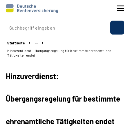
Prävention
Startseite
…
Reha
Hinzuverdienst: Übergangsregelung für bestimmte ehrenamtliche
Tätigkeiten endet
Rente
Hinzuverdienst:
Beratung & Kontakt
Experten
Übergangsregelung für bestimmte
Über uns & Presse
ehrenamtliche Tätigkeiten endet
Online-Services