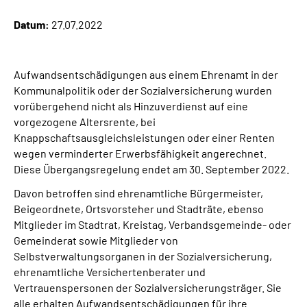
Datum:
27.07.2022
Suche
Language
Aufwandsentschädigungen aus einem Ehrenamt in der
Kommunalpolitik oder der Sozialversicherung wurden
vorübergehend nicht als Hinzuverdienst auf eine
Inhalte in Gebärdensprache (DGS)
vorgezogene Altersrente, bei
Knappschaftsausgleichsleistungen oder einer Renten
Leichte Sprache
wegen verminderter Erwerbsfähigkeit angerechnet.
Diese Übergangsregelung endet am 30. September 2022.
Davon betroffen sind ehrenamtliche Bürgermeister,
Mein Kundenportal
Beigeordnete, Ortsvorsteher und Stadträte, ebenso
Mitglieder im Stadtrat, Kreistag, Verbandsgemeinde- oder
Gemeinderat sowie Mitglieder von
Selbstverwaltungsorganen in der Sozialversicherung,
ehrenamtliche Versichertenberater und
Vertrauenspersonen der Sozialversicherungsträger. Sie
alle erhalten Aufwandsentschädigungen für ihre