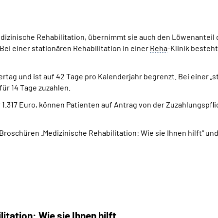
dizinische Rehabilitation, übernimmt sie auch den Löwenanteil d
Bei einer stationären Rehabilitation in einer
Reha
-Klinik besteh
rtag und ist auf 42 Tage pro Kalenderjahr begrenzt. Bei einer „st
ür 14 Tage zuzahlen.
.317 Euro, können Patienten auf Antrag von der Zuzahlungspflic
oschüren „Medizinische Rehabilitation: Wie sie Ihnen hilft“ und "R
itation: Wie sie Ihnen hilft