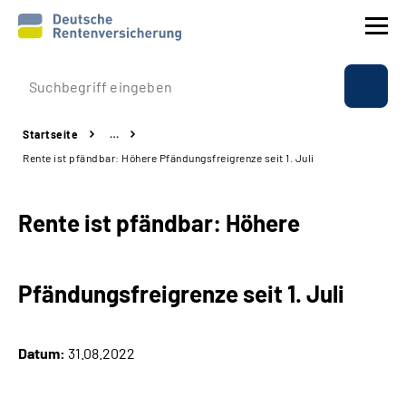
Prävention
Startseite
…
Reha
Rente ist pfändbar: Höhere Pfändungsfreigrenze seit 1. Juli
Rente
Rente ist pfändbar: Höhere
Beratung & Kontakt
Pfändungsfreigrenze seit 1. Juli
Experten
Über uns & Presse
Datum:
31.08.2022
Online-Services