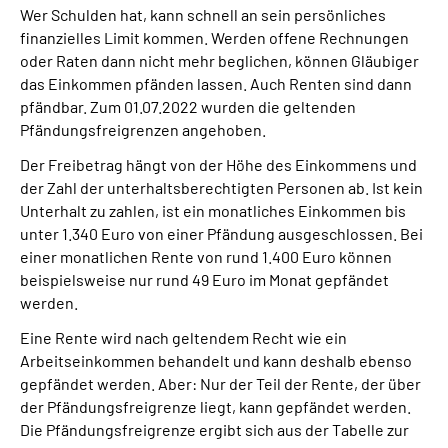
Wer Schulden hat, kann schnell an sein persönliches
finanzielles Limit kommen. Werden offene Rechnungen
Suche
oder Raten dann nicht mehr beglichen, können Gläubiger
das Einkommen pfänden lassen. Auch Renten sind dann
Language
pfändbar. Zum 01.07.2022 wurden die geltenden
Pfändungsfreigrenzen angehoben.
Inhalte in Gebärdensprache (DGS)
Der Freibetrag hängt von der Höhe des Einkommens und
der Zahl der unterhaltsberechtigten Personen ab. Ist kein
Leichte Sprache
Unterhalt zu zahlen, ist ein monatliches Einkommen bis
unter 1.340 Euro von einer Pfändung ausgeschlossen. Bei
einer monatlichen Rente von rund 1.400 Euro können
beispielsweise nur rund 49 Euro im Monat gepfändet
Mein Kundenportal
werden.
Eine Rente wird nach geltendem Recht wie ein
Arbeitseinkommen behandelt und kann deshalb ebenso
gepfändet werden. Aber: Nur der Teil der Rente, der über
der Pfändungsfreigrenze liegt, kann gepfändet werden.
Die Pfändungsfreigrenze ergibt sich aus der Tabelle zur