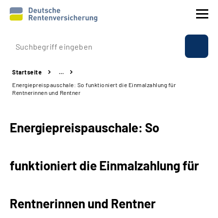
Prävention
Startseite
…
Reha
Energiepreispauschale: So funktioniert die Einmalzahlung für
Rentnerinnen und Rentner
Rente
Energiepreispauschale: So
Beratung & Kontakt
Experten
funktioniert die Einmalzahlung für
Über uns & Presse
Rentnerinnen und Rentner
Online-Services