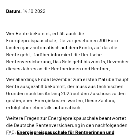
Datum:
14.10.2022
Suche
Language
Wer Rente bekommt, erhält auch die
Energiepreispauschale. Die vorgesehenen 300 Euro
landen ganz automatisch auf dem Konto, auf das die
Inhalte in Gebärdensprache (DGS)
Rente geht. Darüber informiert die Deutsche
Rentenversicherung. Das Geld geht bis zum 15. Dezember
Leichte Sprache
dieses Jahres an die Rentnerinnen und Rentner.
Wer allerdings Ende Dezember zum ersten Mal überhaupt
Rente ausgezahlt bekommt, der muss aus technischen
Mein Kundenportal
Gründen noch bis Anfang 2023 auf den Zuschuss zu den
gestiegenen Energiekosten warten. Diese Zahlung
erfolgt aber ebenfalls automatisch.
Weitere Fragen zur Energiepreispauschale beantwortet
die Deutsche Rentenversicherung in den nachfolgenden
FAQ
:
Energiepreispauschale für Rentnerinnen und