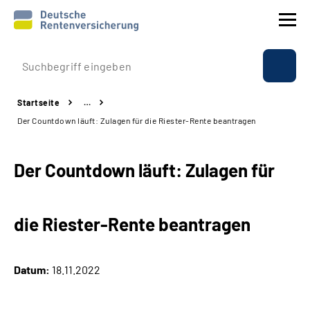
Prävention
Startseite
…
Reha
Der Countdown läuft: Zulagen für die Riester-Rente beantragen
Rente
Der Countdown läuft: Zulagen für
Beratung & Kontakt
die Riester-Rente beantragen
Experten
Über uns & Presse
Datum:
18.11.2022
Online-Services