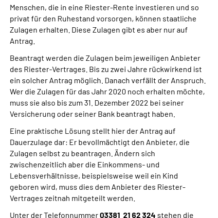
Menschen, die in eine Riester-Rente investieren und so
privat für den Ruhestand vorsorgen, können staatliche
Suche
Zulagen erhalten. Diese Zulagen gibt es aber nur auf
Antrag.
Language
Beantragt werden die Zulagen beim jeweiligen Anbieter
des Riester-Vertrages. Bis zu zwei Jahre rückwirkend ist
Inhalte in Gebärdensprache (DGS)
ein solcher Antrag möglich. Danach verfällt der Anspruch.
Wer die Zulagen für das Jahr 2020 noch erhalten möchte,
Leichte Sprache
muss sie also bis zum 31. Dezember 2022 bei seiner
Versicherung oder seiner Bank beantragt haben.
Eine praktische Lösung stellt hier der Antrag auf
Dauerzulage dar: Er bevollmächtigt den Anbieter, die
Mein Kundenportal
Zulagen selbst zu beantragen. Ändern sich
zwischenzeitlich aber die Einkommens- und
Lebensverhältnisse, beispielsweise weil ein Kind
geboren wird, muss dies dem Anbieter des Riester-
Vertrages zeitnah mitgeteilt werden.
Unter der Telefonnummer
03381 21 62 324
stehen die