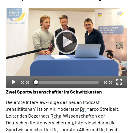
Suche
Language
Inhalte in Gebärdensprache (DGS)
Leichte Sprache
00:00
00:00
Mein Kundenportal
Zwei Sportwissenschaftler im Schwitzkasten
Die erste Interview-Folge des neuen Podcast
„rehalitätsnah“ ist on Air. Moderator
Dr.
Marco Streibelt,
Leiter des Dezernats
Reha
-Wissenschaften der
Deutschen Rentenversicherung, interviewt darin die
Sportwissenschaftler
Dr.
Thorsten Alles und
Dr.
David