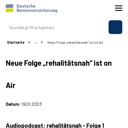
Prävention
Startseite
…
Neue Folge „rehalitätsnah“ ist on Air
Reha
Neue Folge „rehalitätsnah“ ist on
Rente
Beratung & Kontakt
Air
Experten
Datum:
19.01.2023
Über uns & Presse
Audiopodcast: rehalitätsnah - Folge 1
Online-Services