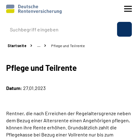
Prävention
Startseite
…
Pflege und Teilrente
Reha
Pflege und Teilrente
Rente
Beratung & Kontakt
Datum:
27.01.2023
Experten
Rentner, die nach Erreichen der Regelaltersgrenze neben
Über uns & Presse
dem Bezug einer Altersrente einen Angehörigen pflegen,
können ihre Rente erhöhen. Grundsätzlich zahlt die
Pflegekasse bei Bezug einer Vollrente nur bis zum
Online-Services