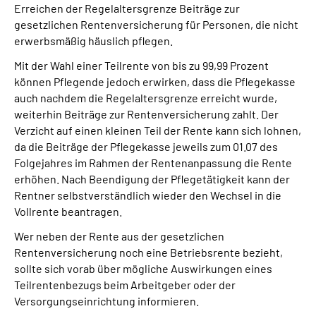
Erreichen der Regelaltersgrenze Beiträge zur
gesetzlichen Rentenversicherung für Personen, die nicht
Suche
erwerbsmäßig häuslich pflegen.
Mit der Wahl einer Teilrente von bis zu 99,99 Prozent
Language
können Pflegende jedoch erwirken, dass die Pflegekasse
auch nachdem die Regelaltersgrenze erreicht wurde,
Inhalte in Gebärdensprache (DGS)
weiterhin Beiträge zur Rentenversicherung zahlt. Der
Verzicht auf einen kleinen Teil der Rente kann sich lohnen,
da die Beiträge der Pflegekasse jeweils zum 01.07 des
Leichte Sprache
Folgejahres im Rahmen der Rentenanpassung die Rente
erhöhen. Nach Beendigung der Pflegetätigkeit kann der
Rentner selbstverständlich wieder den Wechsel in die
Mein Kundenportal
Vollrente beantragen.
Wer neben der Rente aus der gesetzlichen
Rentenversicherung noch eine Betriebsrente bezieht,
sollte sich vorab über mögliche Auswirkungen eines
Teilrentenbezugs beim Arbeitgeber oder der
Versorgungseinrichtung informieren.