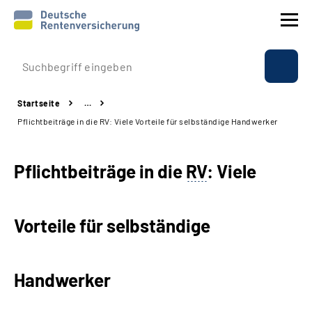
Prävention
Startseite
…
Reha
Pflichtbeiträge in die RV: Viele Vorteile für selbständige Handwerker
Rente
Pflichtbeiträge in die
RV
: Viele
Beratung & Kontakt
Vorteile für selbständige
Experten
Über uns & Presse
Handwerker
Online-Services