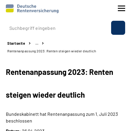
Prävention
Startseite
…
Reha
Rentenanpassung 2023: Renten steigen wieder deutlich
Rente
Rentenanpassung 2023: Renten
Beratung & Kontakt
steigen wieder deutlich
Experten
Über uns & Presse
Bundeskabinett hat Rentenanpassung zum 1. Juli 2023
beschlossen
Online-Services
Datum:
26.04.2023