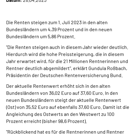
Suche
Die Renten steigen zum 1. Juli 2023 in den alten
Bundesländern um 4,39 Prozent und in den neuen
Language
Bundesländern um 5,86 Prozent.
"Die Renten steigen auch in diesem Jahr wieder deutlich.
Inhalte in Gebärdensprache (DGS)
Hierdurch wird die hohe Preissteigerung, die in diesem
Jahr erwartet wird, für die 21 Millionen Rentnerinnen und
Leichte Sprache
Rentner deutlich abgemildert", erklärt
Gundula Roßbach,
Präsidentin der Deutschen Rentenversicherung Bund
.
Der aktuelle Rentenwert erhöht sich in den alten
Mein Kundenportal
Bundesländern von 36,02 Euro auf 37,60 Euro. In den
neuen Bundesländern steigt der aktuelle Rentenwert
(Ost) von 35,52 Euro auf ebenfalls 37,60 Euro. Damit ist die
Angleichung des Ostwerts an den Westwert zu 100
Prozent erreicht (bisher 98,6 Prozent).
"Rückblickend hat es für die Rentnerinnen und Rentner