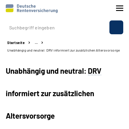
Prävention
Startseite
…
Reha
Unabhängig und neutral: DRV informiert zur zusätzlichen Altersvorsorge
Rente
Unabhängig und neutral:
DRV
Beratung & Kontakt
informiert zur zusätzlichen
Experten
Über uns & Presse
Altersvorsorge
Online-Services