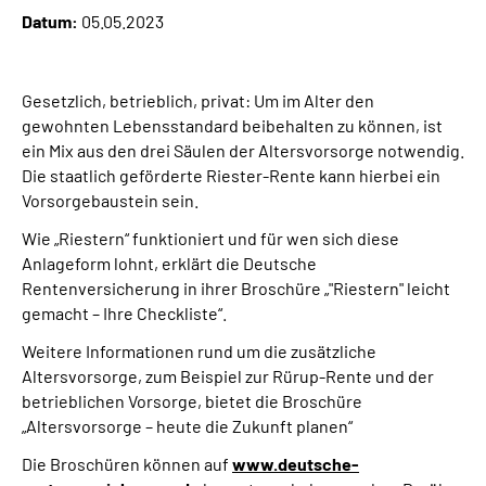
Datum:
05.05.2023
Suche
Gesetzlich, betrieblich, privat: Um im Alter den
Language
gewohnten Lebensstandard beibehalten zu können, ist
ein Mix aus den drei Säulen der Altersvorsorge notwendig.
Inhalte in Gebärdensprache (DGS)
Die staatlich geförderte Riester-Rente kann hierbei ein
Vorsorgebaustein sein.
Leichte Sprache
Wie „Riestern“ funktioniert und für wen sich diese
Anlageform lohnt, erklärt die Deutsche
Rentenversicherung in ihrer Broschüre „"Riestern" leicht
gemacht – Ihre Checkliste“.
Mein Kundenportal
Weitere Informationen rund um die zusätzliche
Altersvorsorge, zum Beispiel zur Rürup-Rente und der
betrieblichen Vorsorge, bietet die Broschüre
„Altersvorsorge – heute die Zukunft planen“
Die Broschüren können auf
www.deutsche-