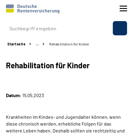
Prävention
Startseite
…
Rehabilitation für Kinder
Reha
Rehabilitation für Kinder
Rente
Beratung & Kontakt
Datum:
15.05.2023
Experten
Über uns & Presse
Krankheiten im Kindes- und Jugendalter können, wenn
diese chronisch werden, erhebliche Folgen für das
weitere Leben haben. Deshalb sollten sie rechtzeitig und
Online-Services