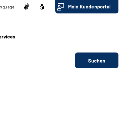
Mein Kundenportal
nguage
ervices
Suchen