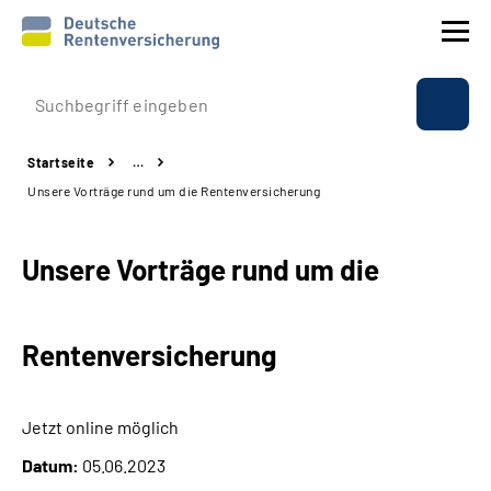
Prävention
Startseite
…
Reha
Unsere Vorträge rund um die Rentenversicherung
Rente
Unsere Vorträge rund um die
Beratung & Kontakt
Rentenversicherung
Experten
Über uns & Presse
Jetzt online möglich
Datum:
05.06.2023
Online-Services