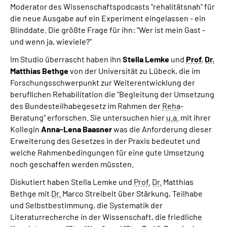
Moderator des Wissenschaftspodcasts "rehalitätsnah" für
die neue Ausgabe auf ein Experiment eingelassen - ein
Blinddate. Die größte Frage für ihn: "Wer ist mein Gast -
und wenn ja, wieviele?"
Im Studio überrascht haben ihn
Stella Lemke
und
Prof.
Dr.
Matthias Bethge
von der Universität zu Lübeck, die im
Forschungsschwerpunkt zur Weiterentwicklung der
beruflichen Rehabilitation die "Begleitung der Umsetzung
des Bundesteilhabegesetz im Rahmen der
Reha
-
Beratung" erforschen. Sie untersuchen hier
u.a.
mit ihrer
Kollegin
Anna-Lena Baasner
was die Anforderung dieser
Erweiterung des Gesetzes in der Praxis bedeutet und
welche Rahmenbedingungen für eine gute Umsetzung
noch geschaffen werden müssten.
Diskutiert haben Stella Lemke und
Prof.
Dr.
Matthias
Bethge mit
Dr.
Marco Streibelt über Stärkung, Teilhabe
und Selbstbestimmung, die Systematik der
Literaturrecherche in der Wissenschaft, die friedliche