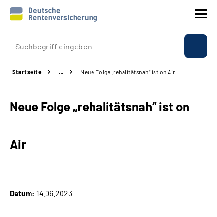
Prävention
Startseite
…
Neue Folge „rehalitätsnah“ ist on Air
Reha
Neue Folge „rehalitätsnah“ ist on
Rente
Beratung & Kontakt
Air
Experten
Über uns & Presse
Datum:
14.06.2023
Online-Services