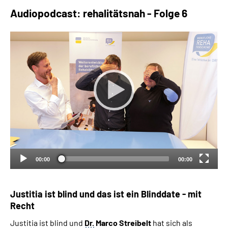
Audiopodcast: rehalitätsnah - Folge 6
Suche
Language
Inhalte in Gebärdensprache (DGS)
Leichte Sprache
Mein Kundenportal
00:00
00:00
Justitia ist blind und das ist ein Blinddate - mit
Recht
Justitia ist blind und
Dr.
Marco Streibelt
hat sich als