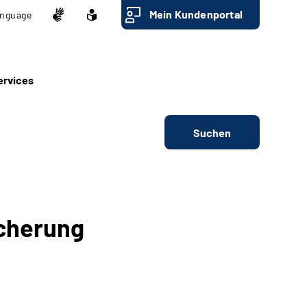
Mein Kundenportal
nguage
ervices
Suchen
cherung