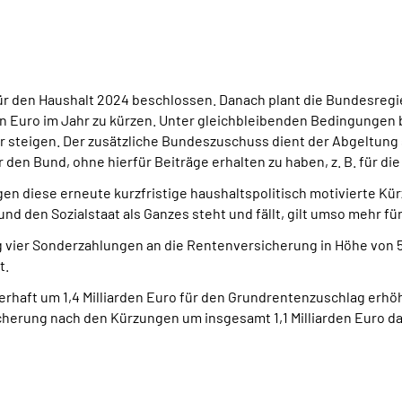
für den Haushalt 2024 beschlossen. Danach plant die Bundesreg
 Euro im Jahr zu kürzen. Unter gleichbleibenden Bedingungen bl
er steigen. Der zusätzliche Bundeszuschuss dient der Abgeltun
 den Bund, ohne hierfür Beiträge erhalten zu haben, z. B. für d
 diese erneute kurzfristige haushaltspolitisch motivierte Kürz
nd den Sozialstaat als Ganzes steht und fällt, gilt umso mehr f
vier Sonderzahlungen an die Rentenversicherung in Höhe von 500
t.
rhaft um 1,4 Milliarden Euro für den Grundrentenzuschlag erhö
erung nach den Kürzungen um insgesamt 1,1 Milliarden Euro dami