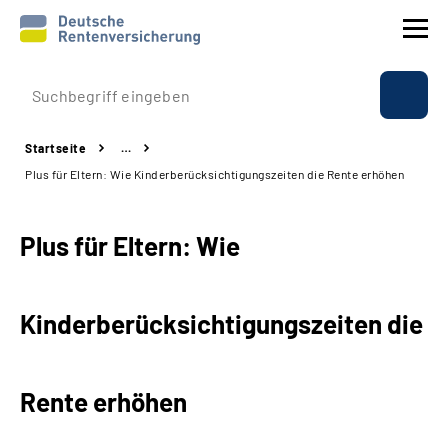
Prävention
Startseite
…
Reha
Plus für Eltern: Wie Kinderberücksichtigungszeiten die Rente erhöhen
Rente
Plus für Eltern: Wie
Beratung & Kontakt
Kinderberücksichtigungszeiten die
Experten
Über uns & Presse
Rente erhöhen
Online-Services