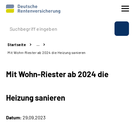
Prävention
Startseite
…
Reha
Mit Wohn-Riester ab 2024 die Heizung sanieren
Rente
Mit Wohn-Riester ab 2024 die
Beratung & Kontakt
Heizung sanieren
Experten
Über uns & Presse
Datum:
29.09.2023
Online-Services