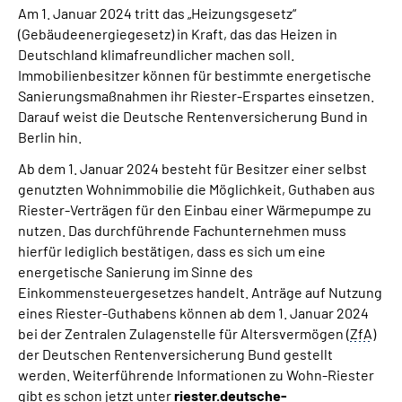
Am 1. Januar 2024 tritt das „Heizungsgesetz“
(Gebäudeenergiegesetz) in Kraft, das das Heizen in
Suche
Deutschland klimafreundlicher machen soll.
Immobilienbesitzer können für bestimmte energetische
Language
Sanierungsmaßnahmen ihr Riester-Erspartes einsetzen.
Darauf weist die Deutsche Rentenversicherung Bund in
Berlin hin.
Inhalte in Gebärdensprache (DGS)
Ab dem 1. Januar 2024 besteht für Besitzer einer selbst
Leichte Sprache
genutzten Wohnimmobilie die Möglichkeit, Guthaben aus
Riester-Verträgen für den Einbau einer Wärmepumpe zu
nutzen. Das durchführende Fachunternehmen muss
hierfür lediglich bestätigen, dass es sich um eine
Mein Kundenportal
energetische Sanierung im Sinne des
Einkommensteuergesetzes handelt. Anträge auf Nutzung
eines Riester-Guthabens können ab dem 1. Januar 2024
bei der Zentralen Zulagenstelle für Altersvermögen (
ZfA
)
der Deutschen Rentenversicherung Bund gestellt
werden. Weiterführende Informationen zu Wohn-Riester
gibt es schon jetzt unter
riester.deutsche-