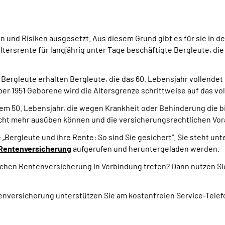
 und Risiken ausgesetzt. Aus diesem Grund gibt es für sie in 
tersrente für langjährig unter Tage beschäftigte Bergleute, die
e Bergleute erhalten Bergleute, die das 60. Lebensjahr vollende
ber 1951 Geborene wird die Altersgrenze schrittweise auf das v
 dem 50. Lebensjahr, die wegen Krankheit oder Behinderung die 
icht mehr ausüben können und die versicherungsrechtlichen Vor
„Bergleute und ihre Rente: So sind Sie gesichert“. Sie steht un
Rentenversicherung
aufgerufen und heruntergeladen werden.
schen Rentenversicherung in Verbindung treten? Dann nutzen Si
enversicherung unterstützen Sie am kostenfreien Service-Tele