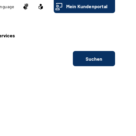
Mein Kundenportal
nguage
ervices
Suchen