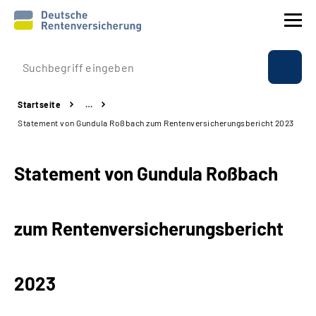
Prävention
Startseite
…
Reha
Statement von Gundula Roßbach zum Rentenversicherungsbericht 2023
Rente
Statement von Gundula Roßbach
Beratung & Kontakt
zum Rentenversicherungsbericht
Experten
Über uns & Presse
2023
Online-Services