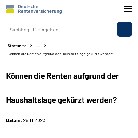
Prävention
Startseite
…
Reha
Können die Renten aufgrund der Haushaltslage gekürzt werden?
Rente
Können die Renten aufgrund der
Beratung & Kontakt
Haushaltslage gekürzt werden?
Experten
Über uns & Presse
Datum:
29.11.2023
Online-Services