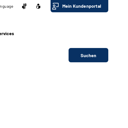
Mein Kundenportal
nguage
ervices
Suchen