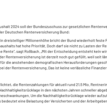
shalt 2024 soll der Bundeszuschuss zur gesetzlichen Rentenve
n der Deutschen Rentenversicherung Bund:
n dreistelliger Millionenhöhe bricht der Bund wiederholt fest
shalts hat hohe Priorität. Doch darf sie nicht zu Lasten der Re
che Rente“, sagt Roßbach. „Mit der Entscheidung entsteht kein w
er Rentenversicherung ist derzeit noch gut gefüllt, weil seit 
fer für die anstehenden demografischen Herausforderungen gesch
bei der Rentenversicherung. Das ist keine verlässliche Finanzier
ichtet, die Rentenzahlungen für aktuell rund 21,5 Mio. Rentneri
Nachhaltigkeitsrücklage in den nächsten Jahren schneller abgeb
meschwankungen. Um die Nachhaltigkeitsrücklage wieder aufzuf
bedeutet eine Belastung der Versicherten und der Arbeitgeber.