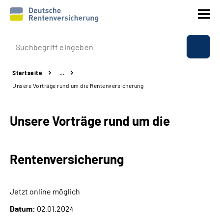
Prävention
Startseite
…
Reha
Unsere Vorträge rund um die Rentenversicherung
Rente
Unsere Vorträge rund um die
Beratung & Kontakt
Rentenversicherung
Experten
Über uns & Presse
Jetzt online möglich
Datum:
02.01.2024
Online-Services