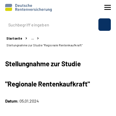
Prävention
Startseite
…
Reha
Stellungnahme zur Studie "Regionale Rentenkaufkraft"
Rente
Stellungnahme zur Studie
Beratung & Kontakt
"Regionale Rentenkaufkraft"
Experten
Über uns & Presse
Datum:
05.01.2024
Online-Services