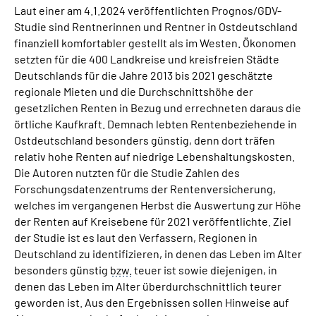
Laut einer am 4.1.2024 veröffentlichten Prognos/GDV-
Studie sind Rentnerinnen und Rentner in Ostdeutschland
Suche
finanziell komfortabler gestellt als im Westen. Ökonomen
setzten für die 400 Landkreise und kreisfreien Städte
Language
Deutschlands für die Jahre 2013 bis 2021 geschätzte
regionale Mieten und die Durchschnittshöhe der
gesetzlichen Renten in Bezug und errechneten daraus die
Inhalte in Gebärdensprache (DGS)
örtliche Kaufkraft. Demnach lebten Rentenbeziehende in
Ostdeutschland besonders günstig, denn dort träfen
Leichte Sprache
relativ hohe Renten auf niedrige Lebenshaltungskosten.
Die Autoren nutzten für die Studie Zahlen des
Forschungsdatenzentrums der Rentenversicherung,
welches im vergangenen Herbst die Auswertung zur Höhe
Mein Kundenportal
der Renten auf Kreisebene für 2021 veröffentlichte. Ziel
der Studie ist es laut den Verfassern, Regionen in
Deutschland zu identifizieren, in denen das Leben im Alter
besonders günstig
bzw.
teuer ist sowie diejenigen, in
denen das Leben im Alter überdurchschnittlich teurer
geworden ist. Aus den Ergebnissen sollen Hinweise auf