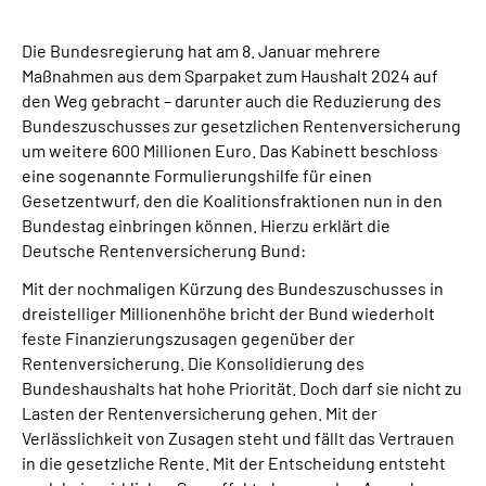
Die Bundesregierung hat am 8. Januar mehrere
Suche
Maßnahmen aus dem Sparpaket zum Haushalt 2024 auf
den Weg gebracht – darunter auch die Reduzierung des
Language
Bundeszuschusses zur gesetzlichen Rentenversicherung
um weitere 600 Millionen Euro. Das Kabinett beschloss
Inhalte in Gebärdensprache (DGS)
eine sogenannte Formulierungshilfe für einen
Gesetzentwurf, den die Koalitionsfraktionen nun in den
Bundestag einbringen können. Hierzu erklärt die
Leichte Sprache
Deutsche Rentenversicherung Bund:
Mit der nochmaligen Kürzung des Bundeszuschusses in
dreistelliger Millionenhöhe bricht der Bund wiederholt
Mein Kundenportal
feste Finanzierungszusagen gegenüber der
Rentenversicherung. Die Konsolidierung des
Bundeshaushalts hat hohe Priorität. Doch darf sie nicht zu
Lasten der Rentenversicherung gehen. Mit der
Verlässlichkeit von Zusagen steht und fällt das Vertrauen
in die gesetzliche Rente. Mit der Entscheidung entsteht