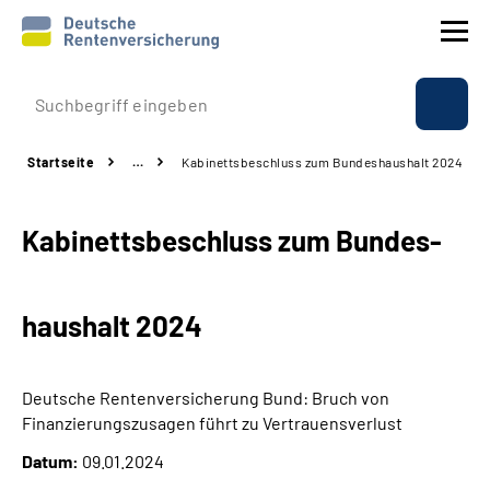
Prävention
Startseite
…
Kabinettsbeschluss zum Bundes­haushalt 2024
Reha
Kabinettsbeschluss zum Bundes­
Rente
Beratung & Kontakt
haushalt 2024
Experten
Deutsche Rentenversicherung Bund: Bruch von
Über uns & Presse
Finanzierungszusagen führt zu Vertrauensverlust
Datum:
09.01.2024
Online-Services