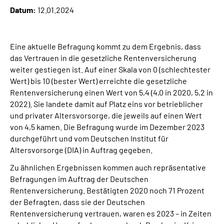
Datum:
12.01.2024
Suche
Eine aktuelle Befragung kommt zu dem Ergebnis, dass
Language
das Vertrauen in die gesetzliche Rentenversicherung
weiter gestiegen ist. Auf einer Skala von 0 (schlechtester
Inhalte in Gebärdensprache (DGS)
Wert) bis 10 (bester Wert) erreichte die gesetzliche
Rentenversicherung einen Wert von 5,4 (4,0 in 2020, 5,2 in
2022). Sie landete damit auf Platz eins vor betrieblicher
Leichte Sprache
und privater Altersvorsorge, die jeweils auf einen Wert
von 4,5 kamen. Die Befragung wurde im Dezember 2023
durchgeführt und vom Deutschen Institut für
Mein Kundenportal
Altersvorsorge (DIA) in Auftrag gegeben.
Zu ähnlichen Ergebnissen kommen auch repräsentative
Befragungen im Auftrag der Deutschen
Rentenversicherung. Bestätigten 2020 noch 71 Prozent
der Befragten, dass sie der Deutschen
Rentenversicherung vertrauen, waren es 2023 – in Zeiten