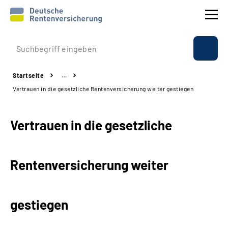
Prävention
Startseite
…
Reha
Vertrauen in die gesetzliche Rentenversicherung weiter gestiegen
Rente
Vertrauen in die gesetzliche
Beratung & Kontakt
Rentenversicherung weiter
Experten
Über uns & Presse
gestiegen
Online-Services