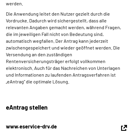
werden.
Die Anwendung leitet den Nutzer gezielt durch die
Suche
Vordrucke. Dadurch wird sichergestellt, dass alle
relevanten Angaben gemacht werden, während Fragen,
Language
die im jeweiligen Fall nicht von Bedeutung sind,
automatisch wegfallen. Der Antrag kann jederzeit
Inhalte in Gebärdensprache (DGS)
zwischengespeichert und wieder geöffnet werden. Die
Versendung an den zuständigen
Rentenversicherungsträger erfolgt vollkommen
Leichte Sprache
elektronisch. Auch für das Nachreichen von Unterlagen
und Informationen zu laufenden Antragsverfahren ist
„eAntrag“ die optimale Lösung.
Mein Kundenportal
eAntrag stellen
www.eservice-drv.de