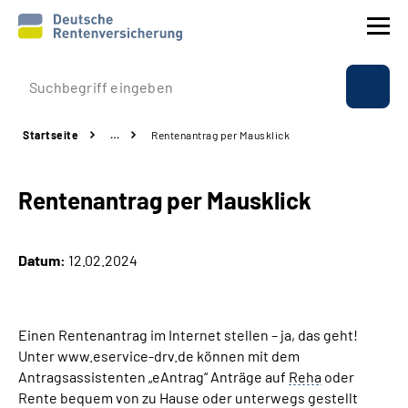
Prävention
Startseite
…
Rentenantrag per Mausklick
Reha
Rentenantrag per Mausklick
Rente
Beratung & Kontakt
Datum:
12.02.2024
Experten
Einen Rentenantrag im Internet stellen – ja, das geht!
Über uns & Presse
Unter www.eservice-drv.de können mit dem
Antragsassistenten „eAntrag“ Anträge auf
Reha
oder
Rente bequem von zu Hause oder unterwegs gestellt
Online-Services