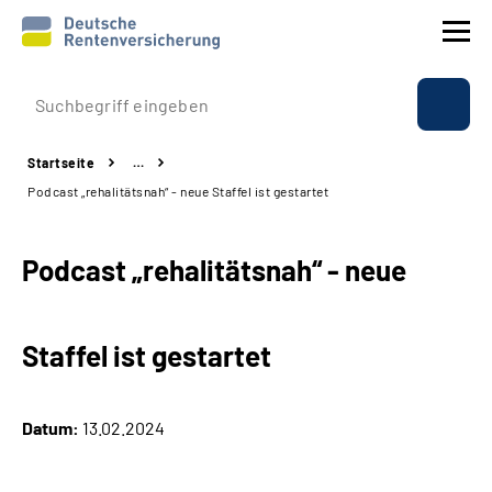
Prävention
Startseite
…
Reha
Podcast „rehalitätsnah“ - neue Staffel ist gestartet
Rente
Podcast „rehalitätsnah“ - neue
Beratung & Kontakt
Staffel ist gestartet
Experten
Über uns & Presse
Datum:
13.02.2024
Online-Services