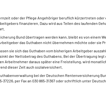
rnzeit oder der Pflege Angehöriger beruflich kürzertreten oder 
rbeitgebers finanzieren. Dazu wird aus Teilen des laufenden Ge
rt.
cherung Bund übertragen werden kann, bleibt es von einem Wec
Arbeitgeber das Guthaben nicht übernehmen möchte oder sie Pro
ssen sie sich das Guthaben vom bisherigen Arbeitgeber auszahle
h sinkt der Nettobetrag des Guthabens. Bei der Übertragung le
ren Arbeitnehmer daraus später eine Freistellung, wird monatlic
end dieser Zeit auch sozialversichert.
uthabenverwaltung bei der Deutschen Rentenversicherung Bund. 
-37226, per Fax an 030 865-31367 oder schriftlich unter Deuts