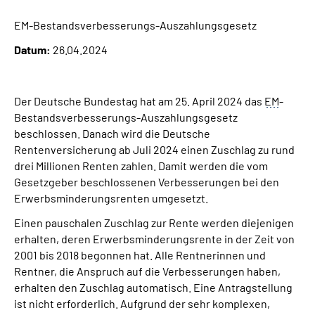
EM-Bestandsverbesserungs-Auszahlungsgesetz
Suche
Datum:
26.04.2024
Language
Der Deutsche Bundestag hat am 25. April 2024 das
EM
-
Inhalte in Gebärdensprache (DGS)
Bestandsverbesserungs-Auszahlungsgesetz
beschlossen. Danach wird die Deutsche
Leichte Sprache
Rentenversicherung ab Juli 2024 einen Zuschlag zu rund
drei Millionen Renten zahlen. Damit werden die vom
Gesetzgeber beschlossenen Verbesserungen bei den
Erwerbsminderungsrenten umgesetzt.
Mein Kundenportal
Einen pauschalen Zuschlag zur Rente werden diejenigen
erhalten, deren Erwerbsminderungsrente in der Zeit von
2001 bis 2018 begonnen hat. Alle Rentnerinnen und
Rentner, die Anspruch auf die Verbesserungen haben,
erhalten den Zuschlag automatisch. Eine Antragstellung
ist nicht erforderlich. Aufgrund der sehr komplexen,