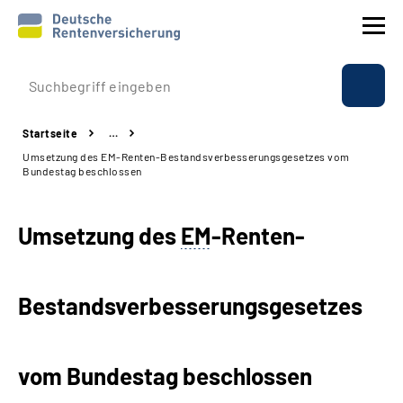
Prävention
Startseite
…
Reha
Umsetzung des EM-Renten-Bestandsverbesserungs­gesetzes vom
Bundestag beschlossen
Rente
Umsetzung des
EM
-Renten-
Beratung & Kontakt
Experten
Bestandsverbesserungs­gesetzes
Über uns & Presse
vom Bundestag beschlossen
Online-Services