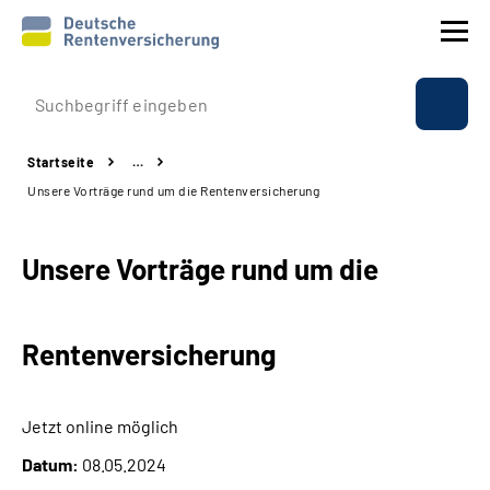
Prävention
Startseite
…
Reha
Unsere Vorträge rund um die Rentenversicherung
Rente
Unsere Vorträge rund um die
Beratung & Kontakt
Rentenversicherung
Experten
Über uns & Presse
Jetzt online möglich
Datum:
08.05.2024
Online-Services