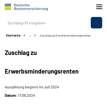
Prävention
Startseite
…
Zuschlag zu Erwerbsminderungsrenten
Reha
Zuschlag zu
Rente
Beratung & Kontakt
Erwerbsminderungsrenten
Experten
Auszahlung beginnt im Juli 2024
Über uns & Presse
Datum:
17.06.2024
Online-Services