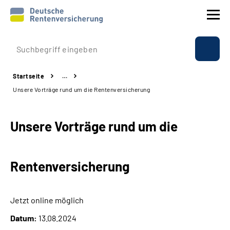
Prävention
Startseite
…
Reha
Unsere Vorträge rund um die Rentenversicherung
Rente
Unsere Vorträge rund um die
Beratung & Kontakt
Rentenversicherung
Experten
Über uns & Presse
Jetzt online möglich
Datum:
13.08.2024
Online-Services