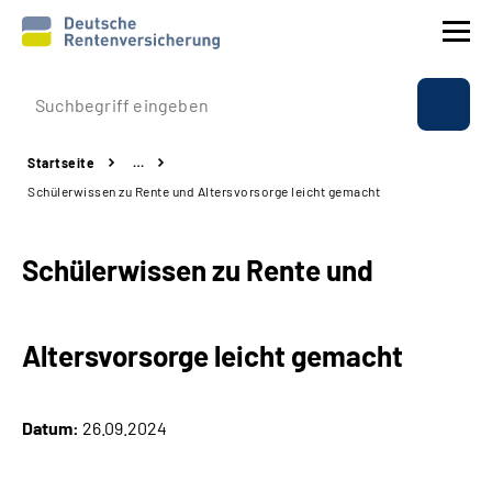
Prävention
Startseite
…
Reha
Schülerwissen zu Rente und Altersvorsorge leicht gemacht
Rente
Schülerwissen zu Rente und
Beratung & Kontakt
Altersvorsorge leicht gemacht
Experten
Über uns & Presse
Datum:
26.09.2024
Online-Services