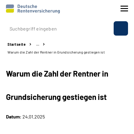
Prävention
Startseite
…
Reha
Warum die Zahl der Rentner in Grundsicherung gestiegen ist
Rente
Warum die Zahl der Rentner in
Beratung & Kontakt
Grundsicherung gestiegen ist
Experten
Über uns & Presse
Datum:
24.01.2025
Online-Services