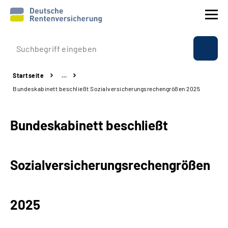
Prävention
Startseite
…
Reha
Bundeskabinett beschließt Sozialversicherungsrechengrößen 2025
Rente
Bundeskabinett beschließt
Beratung & Kontakt
Sozialversicherungsrechengrößen
Experten
Über uns & Presse
2025
Online-Services