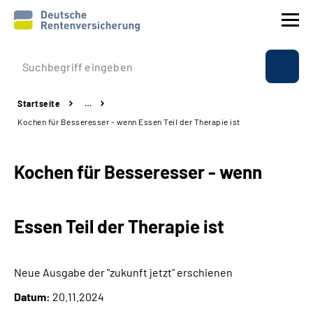
Prävention
Startseite
…
Reha
Kochen für Besseresser - wenn Essen Teil der Therapie ist
Rente
Kochen für Besseresser - wenn
Beratung & Kontakt
Essen Teil der Therapie ist
Experten
Über uns & Presse
Neue Ausgabe der "zukunft jetzt" erschienen
Datum:
20.11.2024
Online-Services