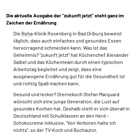
Suche
Die aktuelle Ausgabe der "zukunft jetzt" steht ganz im
Zeichen der Ernährung
Language
Die
Reha
-Klinik Rosenberg in Bad Driburg beweist
täglich, dass auch einfaches und gesundes Essen
hervorragend schmecken kann. Was ist das
Inhalte in Gebärdensprache (DGS)
Geheimnis? "zukunft jetzt" hat Küchenchef Alexander
Saibel und das Küchenteam durch einen typischen
Leichte Sprache
Arbeitstag begleitet und zeigt, dass eine
ausgewogene Ernährung gut für die Gesundheit ist
und richtig Spaß machen kann.
Mein Kundenportal
Gesund und lecker? Sternekoch Stefan Marquard
wünscht sich eine junge Generation, die Lust auf
gesundes Kochen hat. Deshalb stellt er sich überall in
Deutschland mit Schulklassen an den Herd –
Schokocreme inklusive. "Von Verboten halte ich
nichts", so der TV-Koch und Buchautor.