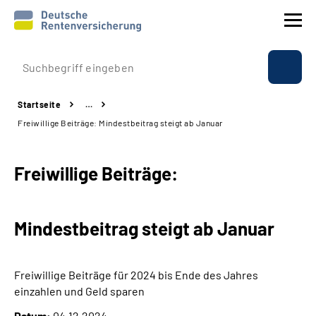
Prävention
Startseite
…
Reha
Freiwillige Beiträge: Mindestbeitrag steigt ab Januar
Rente
Freiwillige Beiträge:
Beratung & Kontakt
Mindestbeitrag steigt ab Januar
Experten
Über uns & Presse
Freiwillige Beiträge für 2024 bis Ende des Jahres
einzahlen und Geld sparen
Online-Services
Datum:
04.12.2024